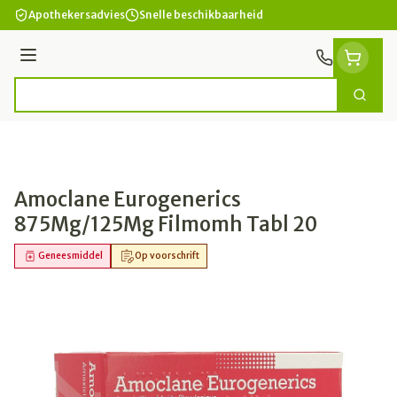
Ga naar de inhoud
Apothekersadvies
Snelle beschikbaarheid
Menu
Zoek
Product, merk, categorie...
Amoclane Eurogenerics
875Mg/125Mg Filmomh Tabl 20
Geneesmiddel
Op voorschrift