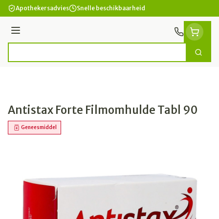
Ga naar de inhoud
Apothekersadvies
Snelle beschikbaarheid
Menu
Zoek
Product, merk, categorie...
Antistax Forte Filmomhulde Tabl 90
Geneesmiddel