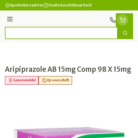
Ga naar de inhoud
Apothekersadvies
Snelle beschikbaarheid
Menu
Zoek
Product, merk, categorie...
Aripiprazole AB 15mg Comp 98 X 15mg
Geneesmiddel
Op voorschrift