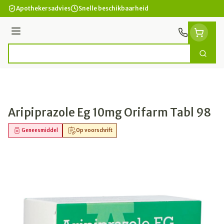
Ga naar de inhoud
Apothekersadvies
Snelle beschikbaarheid
Menu
Zoek
Product, merk, categorie...
Aripiprazole Eg 10mg Orifarm Tabl 98
Geneesmiddel
Op voorschrift