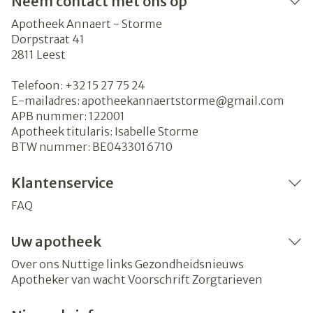
Neem contact met ons op
Apotheek Annaert - Storme
Dorpstraat 41
2811
Leest
Telefoon:
+32 15 27 75 24
E-mailadres:
apotheekannaertstorme@
gmail.com
APB nummer:
122001
Apotheek titularis:
Isabelle Storme
BTW nummer:
BE0433016710
Klantenservice
FAQ
Uw apotheek
Over ons
Nuttige links
Gezondheidsnieuws
Apotheker van wacht
Voorschrift
Zorgtarieven