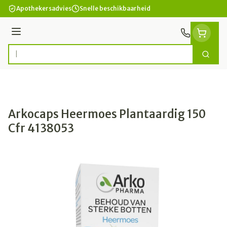
Ga naar de inhoud
Apothekersadvies
Snelle beschikbaarheid
Menu
Zoek
Product, merk, categorie...
Arkocaps Heermoes Plantaardig 150
Cfr 4138053