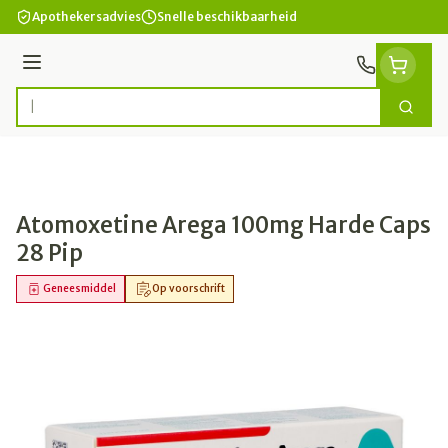
Ga naar de inhoud
Apothekersadvies
Snelle beschikbaarheid
Menu
Zoek
Product, merk, categorie...
Atomoxetine Arega 100mg Harde Caps
28 Pip
Geneesmiddel
Op voorschrift