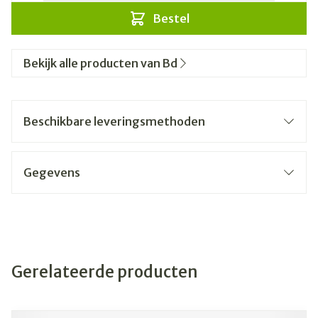
Bestel
Bekijk alle producten van Bd
Beschikbare leveringsmethoden
Gegevens
Gerelateerde producten
Navigeren door de elementen van de carrousel is mogelijk
Druk om carrousel over te slaan
Druk op om naar carrouselnavigatie te gaan