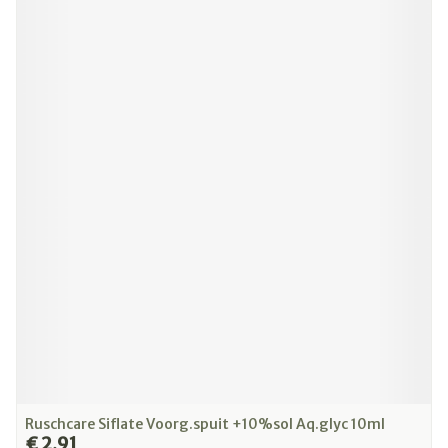
Ruschcare Siflate Voorg.spuit +10%sol Aq.glyc 10ml
€ 2,91