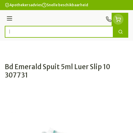
Ga naar de inhoud
Apothekersadvies
Snelle beschikbaarheid
Menu
Zoek
Product, merk, categorie...
Bd Emerald Spuit 5ml Luer Slip 10
307731