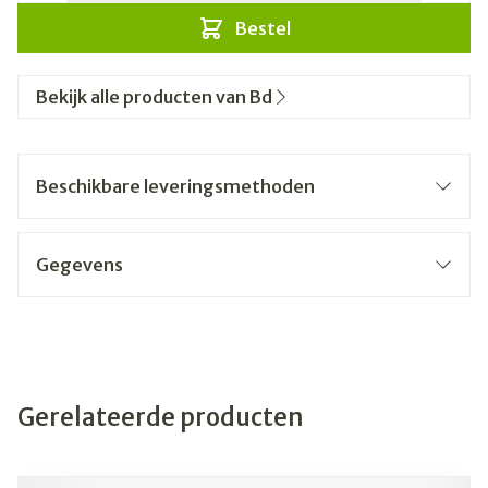
Bestel
Bekijk alle producten van Bd
Beschikbare leveringsmethoden
Gegevens
Gerelateerde producten
Navigeren door de elementen van de carrousel is mogelijk
Druk om carrousel over te slaan
Druk op om naar carrouselnavigatie te gaan