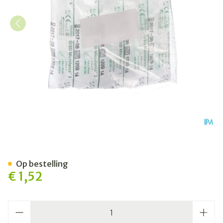
Bd Microlance 3 Nld 21g 1 
Op bestelling
€ 1,52
Aantal