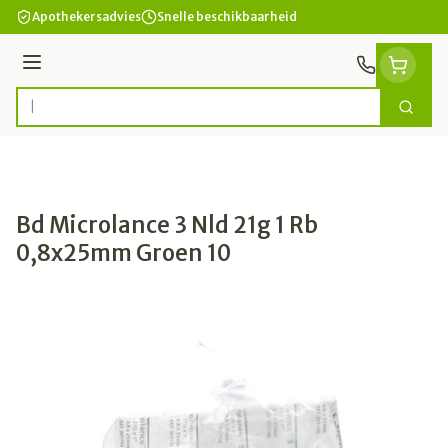
Ga naar de inhoud
Apothekersadvies
Snelle beschikbaarheid
Menu
Zoek
Product, merk, categorie...
Bd Microlance 3 Nld 21g 1 Rb
0,8x25mm Groen 10