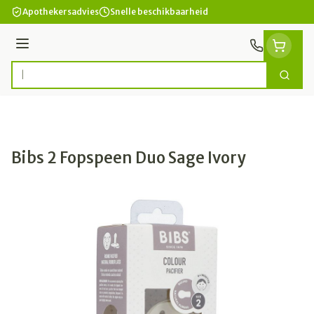
Ga naar de inhoud
Apothekersadvies
Snelle beschikbaarheid
Menu
Zoek
Product, merk, categorie...
Bibs 2 Fopspeen Duo Sage Ivory