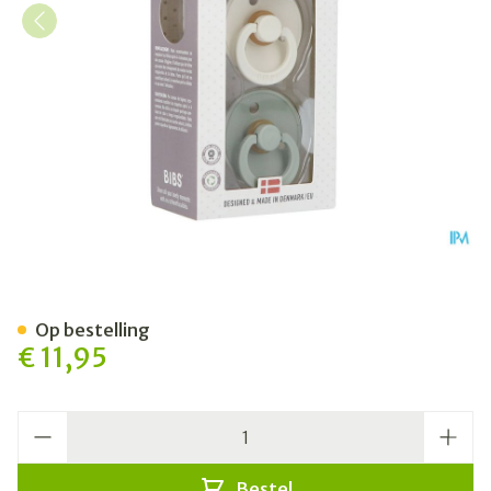
Bibs 2 Fopspeen Duo Sage Iv
Op bestelling
€ 11,95
Aantal
Bestel