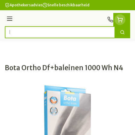
Ga naar de inhoud
Apothekersadvies
Snelle beschikbaarheid
Menu
Zoek
Product, merk, categorie...
Bota Ortho Df+baleinen 1000 Wh N4