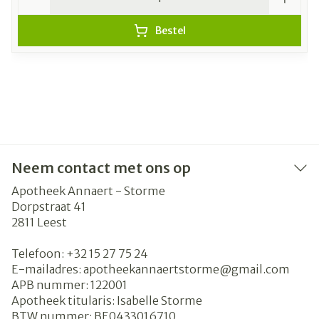
Bestel
Neem contact met ons op
Apotheek Annaert - Storme
Dorpstraat 41
2811
Leest
Telefoon:
+32 15 27 75 24
E-mailadres:
apotheekannaertstorme@
gmail.com
APB nummer:
122001
Apotheek titularis:
Isabelle Storme
BTW nummer:
BE0433016710