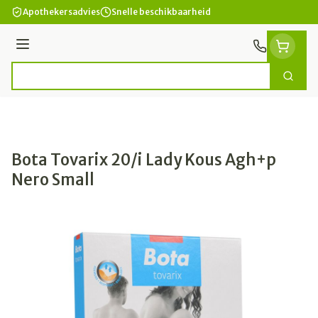
Ga naar de inhoud
Apothekersadvies
Snelle beschikbaarheid
Menu
Zoek
Product, merk, categorie...
Bota Tovarix 20/i Lady Kous Agh+p
Nero Small