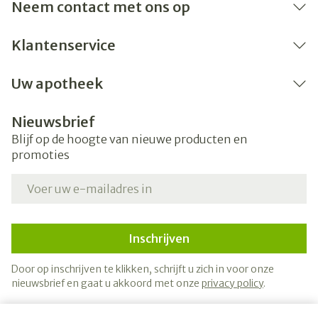
Bij onvakkundig gebruik en eigenmachtig
Neem contact met ons op
aangebrachte veranderingen vervalt elke
aansprakelijkheid.
Klantenservice
Uw apotheek
Nieuwsbrief
Blijf op de hoogte van nieuwe producten en
promoties
E-mail adres
Inschrijven
Door op inschrijven te klikken, schrijft u zich in voor onze
nieuwsbrief en gaat u akkoord met onze
privacy policy
.