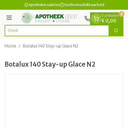
Dia 1 van 1
Ga naar de inhoud
Apothekersadvies
Snelle beschikbaarheid
0
0 artikelen
Menu
€ 0,00
Zoek
Product, merk, categorie...
Home
/
Botalux 140 Stay-up Glace N2
Botalux 140 Stay-up Glace N2