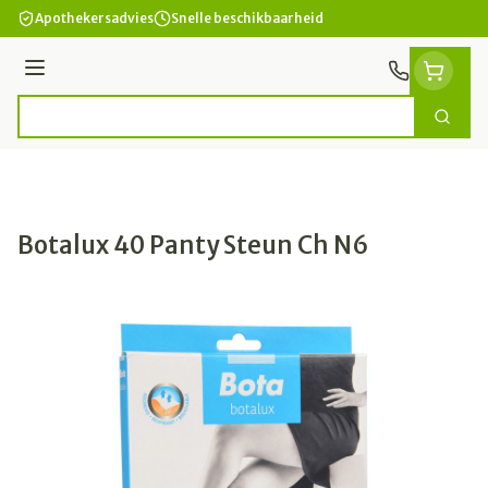
Ga naar de inhoud
Apothekersadvies
Snelle beschikbaarheid
Menu
Zoek
Product, merk, categorie...
Botalux 40 Panty Steun Ch N6