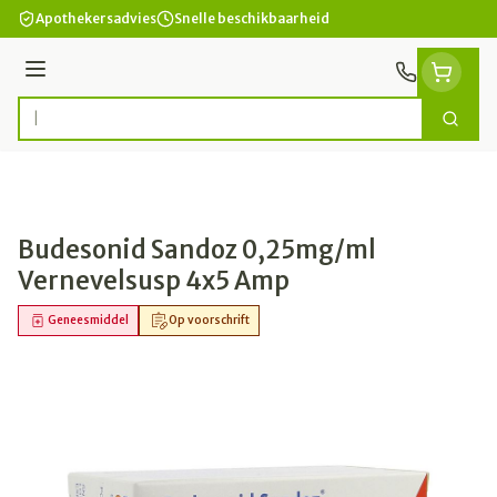
Ga naar de inhoud
Apothekersadvies
Snelle beschikbaarheid
Menu
Zoek
Product, merk, categorie...
Budesonid Sandoz 0,25mg/ml
Vernevelsusp 4x5 Amp
Geneesmiddel
Op voorschrift