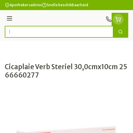
Ga naar de inhoud
Apothekersadvies
Snelle beschikbaarheid
Menu
Zoek
Product, merk, categorie...
Cicaplaie Verb Steriel 30,0cmx10cm 25
66660277