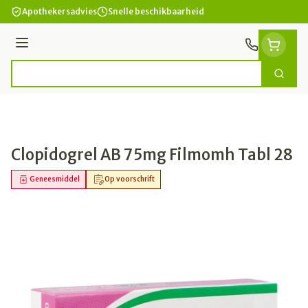
Ga naar de inhoud
Apothekersadvies
Snelle beschikbaarheid
Menu
Zoek
Product, merk, categorie...
Clopidogrel AB 75mg Filmomh Tabl 28
Geneesmiddel
Op voorschrift