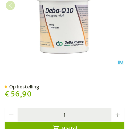
Coenzyme Q10 Caps 180x3
Op bestelling
€ 56,90
Aantal
Bestel