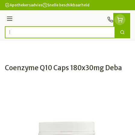
Ga naar de inhoud
Apothekersadvies
Snelle beschikbaarheid
Menu
Zoek
Product, merk, categorie...
Coenzyme Q10 Caps 180x30mg Deba