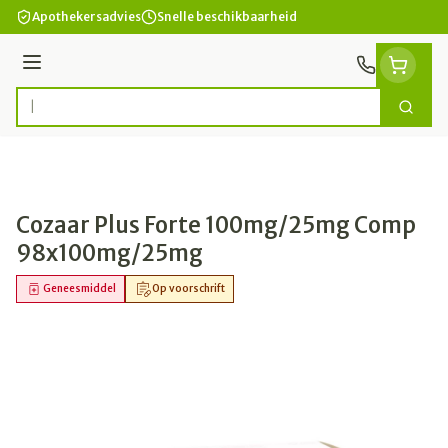
Ga naar de inhoud
Apothekersadvies
Snelle beschikbaarheid
Menu
Zoek
Product, merk, categorie...
Cozaar Plus Forte 100mg/25mg Comp
98x100mg/25mg
Geneesmiddel
Op voorschrift