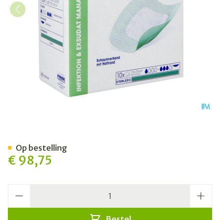
Cutimed Siltec Sorbact B 7,
Op bestelling
€ 98,75
Aantal
Bestel