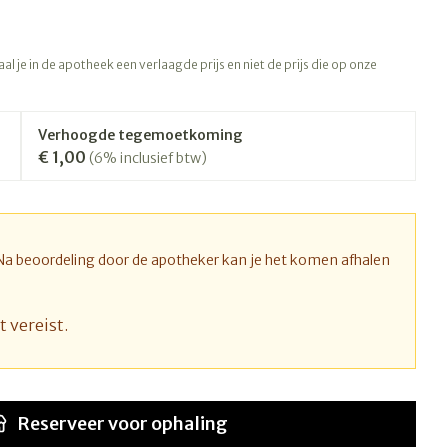
rapie
Toon meer
Diagnosetesten en
 stress
Vlooien en teken
l je in de apotheek een verlaagde prijs en niet de prijs die op onze
meetapparatuur
Oren
Mond en keel
Alcoholtest
ng
Oordopjes
Zuigtabletten
therapie -
Mond, muil of snavel
Verhoogde tegemoetkoming
Bloeddrukmeter
ls
d
 en -druppels
Oorreiniging
Spray - oplossing
€ 1,00
(6% inclusief btw)
Cholesteroltest
l
zen
Oordruppels
Hartslagmeter
n
hulpmiddelen
Toon meer
 Na beoordeling door de apotheker kan je het komen afhalen
t vereist.
Ergonomie
nning en -
Zonnebescherming
Aambeien
s
Ademhaling en zuurstof
che
Aftersun
je
Badkamer
Reserveer
voor ophaling
Lippen