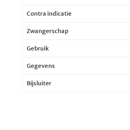
Contra indicatie
rging
Supplementen
Insectenw
n
Mondmaskers
middelen
nissen
Zwangerschap
 -
uid
Gebruik
id
Gegevens
Bijsluiter
Zelfbruiner
Scheren