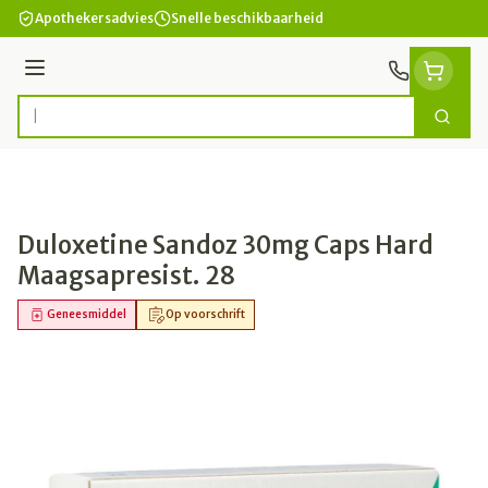
Ga naar de inhoud
Apothekersadvies
Snelle beschikbaarheid
Menu
Zoek
Product, merk, categorie...
Duloxetine Sandoz 30mg Caps Hard
Maagsapresist. 28
Geneesmiddel
Op voorschrift