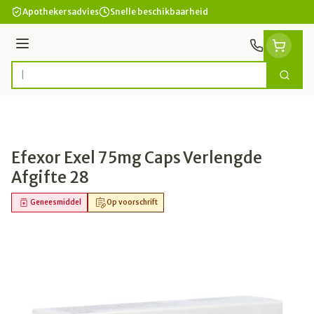
Ga naar de inhoud
Apothekersadvies
Snelle beschikbaarheid
Menu
Zoek
Product, merk, categorie...
Efexor Exel 75mg Caps Verlengde
Afgifte 28
Geneesmiddel
Op voorschrift