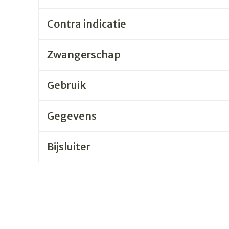
Contra indicatie
rging
Supplementen
Insectenw
n
Mondmaskers
middelen
nissen
Zwangerschap
 -
uid
Gebruik
id
Gegevens
Bijsluiter
Zelfbruiner
Scheren