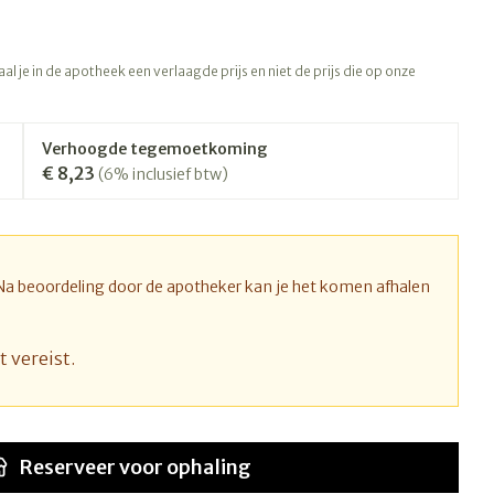
rapie
Toon meer
Diagnosetesten en
 stress
Vlooien en teken
l je in de apotheek een verlaagde prijs en niet de prijs die op onze
meetapparatuur
Oren
Mond en keel
Alcoholtest
ng
Oordopjes
Zuigtabletten
therapie -
Mond, muil of snavel
Verhoogde tegemoetkoming
Bloeddrukmeter
ls
d
 en -druppels
Oorreiniging
Spray - oplossing
€ 8,23
(6% inclusief btw)
Cholesteroltest
l
zen
Oordruppels
Hartslagmeter
n
hulpmiddelen
Toon meer
 Na beoordeling door de apotheker kan je het komen afhalen
t vereist.
Ergonomie
nning en -
Zonnebescherming
Aambeien
s
Ademhaling en zuurstof
che
Aftersun
je
Badkamer
Reserveer
voor ophaling
Lippen