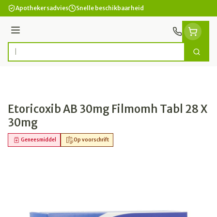
Ga naar de inhoud
Apothekersadvies
Snelle beschikbaarheid
Menu
Zoek
Product, merk, categorie...
Etoricoxib AB 30mg Filmomh Tabl 28 X
30mg
Geneesmiddel
Op voorschrift