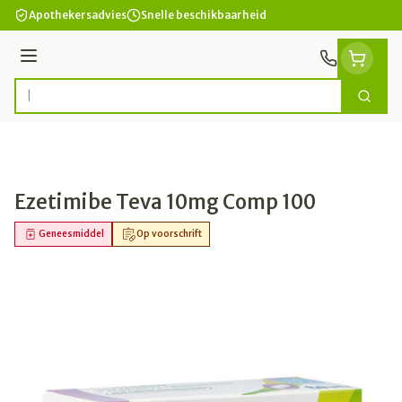
Ga naar de inhoud
Apothekersadvies
Snelle beschikbaarheid
Menu
Zoek
Product, merk, categorie...
Ezetimibe Teva 10mg Comp 100
Geneesmiddel
Op voorschrift