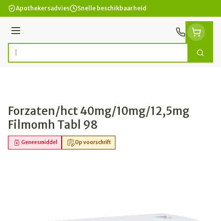
Ga naar de inhoud
Apothekersadvies
Snelle beschikbaarheid
Menu
Zoek
Product, merk, categorie...
Forzaten/hct 40mg/10mg/12,5mg
Filmomh Tabl 98
Geneesmiddel
Op voorschrift