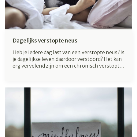
Dagelijks verstopte neus
Heb je iedere dag last van een verstopte neus? Is
je dagelijkse leven daardoor verstoord? Het kan
erg vervelend zijn om een chronisch verstopte
neus te hebben. Daarnaast is een constante
verstopping ook slecht voor jouw gezondheid.
Je bent namelijk kwetsbaarder voor frequente
verkoudheden en sinusinfecties. De ontstoken
sinussen kunnen bovendien leiden tot
vermoeidheid.