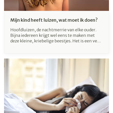
Mijn kind heeft luizen, wat moet ik doen?
Hoofdluizen, de nachtmerrie van elke ouder.
Bijna iedereen krijgt wel eens te maken met
deze kleine, kriebelige beestjes. Het is een veel
voorkomend probleem dat meestal
schoolgaande kinderen en hun familie treft.
Luizen zijn gelukkig niet gevaarlijk, maar
kunnen wel erg veel ongemak veroorzaken.
Wat zijn luizen precies, hoe kan je ze
voorkomen en wat moet je doen als je kind toch
bezoek heeft van luizen? Wij vertellen je er alles
over!