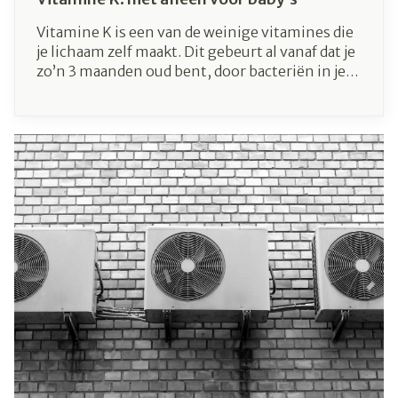
Vitamine K is een van de weinige vitamines die
je lichaam zelf maakt. Dit gebeurt al vanaf dat je
zo’n 3 maanden oud bent, door bacteriën in je
dikke darm. Vitamine K is belangrijk voor de
botsterkte en de bloedstolling. Hoewel
zwangere moeders via de placenta veel
essentiële stoffen uitwisselen met hun baby’s,
is dit bij deze vitamine niet het geval.
Pasgeboren baby’s krijgen altijd vitamine K
toegediend. Geef je borstvoeding, dan is het
ook belangrijk dat je jouw baby een vitamine K-
supplement geeft. Wie meteen flesvoeding wil
of moet geven, mag dit achterwege laten. In dat
type voeding zit er namelijk genoeg vitamine K.