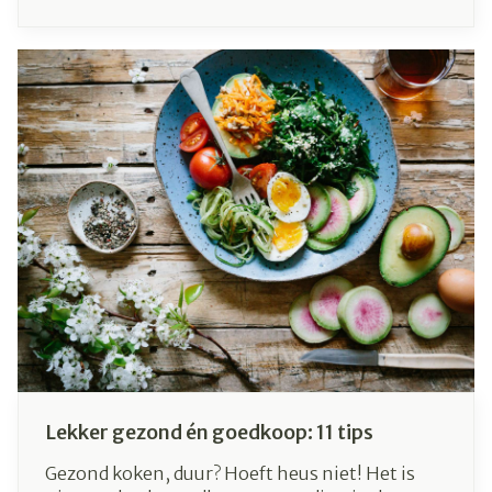
barstjes ontstaan. Waar komt een droge huid
vandaan, en hoe kan je dit probleem oplossen?
Wij geven jou hier enkele tips om de droge huid
te verzorgen!
Lekker gezond én goedkoop: 11 tips
Gezond koken, duur? Hoeft heus niet! Het is