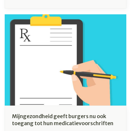
aan van goed gewassen handen. Je komt in
contact met bacteriën en virussen via
deurknoppen, toiletten, winkelwagens en in
vele andere situaties. Hoe en wanneer moet je
jouw handen wassen? Lees in dit artikel wat jij
kan doen om ziektes te voorkomen.
Mijngezondheid geeft burgers nu ook
toegang tot hun medicatievoorschriften