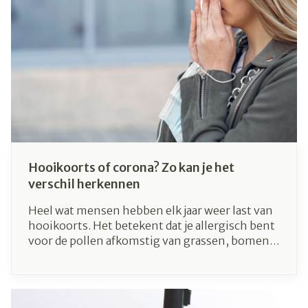
Hooikoorts of corona? Zo kan je het
verschil herkennen
Heel wat mensen hebben elk jaar weer last van
hooikoorts. Het betekent dat je allergisch bent
voor de pollen afkomstig van grassen, bomen
of planten. Dit brengt allerlei ongemakken met
zich mee, zoals verstopte of lopende neus,
gezwollen ogen en kriebelende keel.
Aangenaam is hooikoorts niet, en al zeker niet