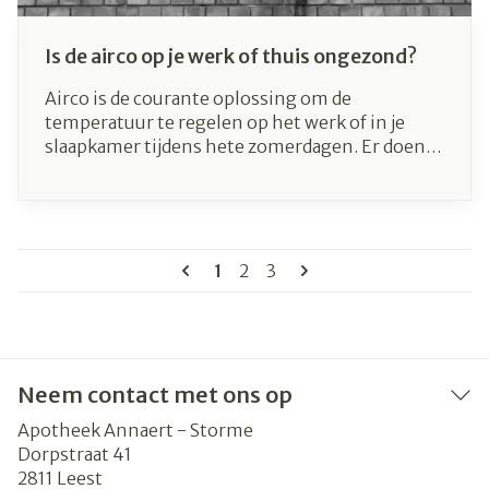
Is de airco op je werk of thuis ongezond?
Airco is de courante oplossing om de
temperatuur te regelen op het werk of in je
slaapkamer tijdens hete zomerdagen. Er doen
echter veel verhalen de ronde dat airo niet
gezond is. Zo zeggen tegenstanders dat via
airco virussen worden verspreid. Maar klopt dat
wel? Word je echt ziek door airco of is het een
Pagina's
fabeltje? Wij brengen graag klaarheid!
U lees momenteel pagina
Pagina
Pagina
1
2
3
Neem contact met ons op
Apotheek Annaert - Storme
Dorpstraat 41
2811
Leest