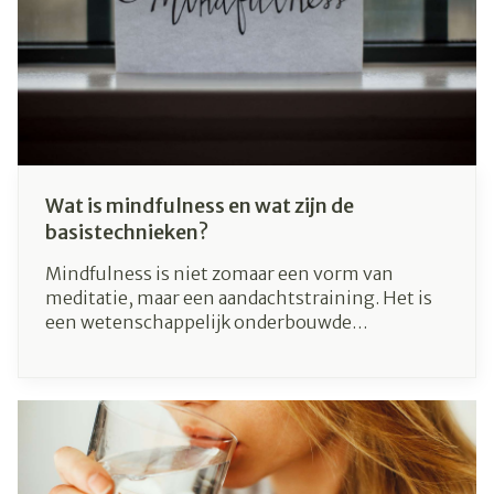
Wat is mindfulness en wat zijn de
basistechnieken?
Mindfulness is niet zomaar een vorm van
meditatie, maar een aandachtstraining. Het is
een wetenschappelijk onderbouwde
psychologische stroming die gaat over ‘leven
met volle aandacht’. Er doen veel misvattingen
de ronde over mindfulness, waarbij men het
vaak koppelt aan spiritualiteit en boeddhisme.
In dit artikel leggen we je uit wat mindfulness
is, en welke basisstappen je tijdens je dagelijkse
leven kan beoefenen.