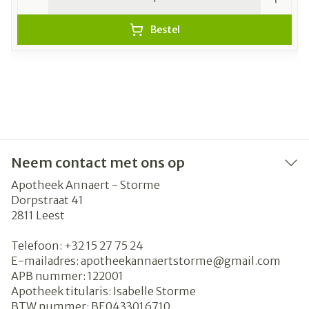
Bestel
Neem contact met ons op
Apotheek Annaert - Storme
Dorpstraat 41
2811
Leest
Telefoon:
+32 15 27 75 24
E-mailadres:
apotheekannaertstorme@
gmail.com
APB nummer:
122001
Apotheek titularis:
Isabelle Storme
BTW nummer:
BE0433016710