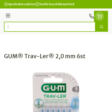
Ga naar de inhoud
Apothekersadvies
Snelle beschikbaarheid
Menu
Zoek
Product, merk, categorie...
GUM® Trav-Ler® 2,0 mm 6st