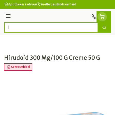
Ga naar de inhoud
Apothekersadvies
Snelle beschikbaarheid
Menu
Zoek
Product, merk, categorie...
Hirudoid 300 Mg/100 G Creme 50 G
Geneesmiddel