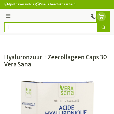
Ga naar de inhoud
Apothekersadvies
Snelle beschikbaarheid
Menu
Zoek
Product, merk, categorie...
Hyaluronzuur + Zeecollageen Caps 30
Vera Sana