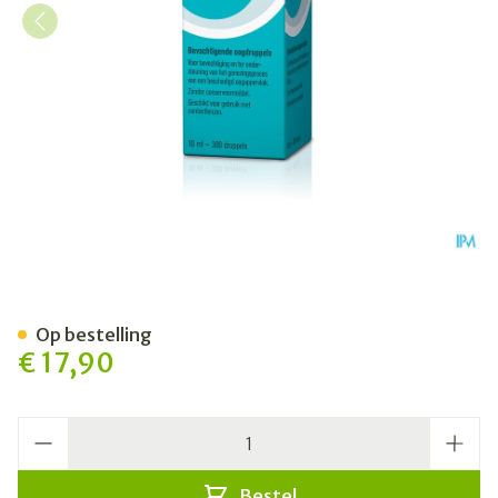
HYLO-Care Oogdruppels 10
Op bestelling
€ 17,90
Aantal
Bestel