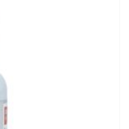
Toon meer
) bovengrondse delen
225 mg
112,5 mg
erende
Parfums en
geurproducten
22,5 mg
28%
dextract
11,25 mg
ie
4,5 mg
 - 25°C)
CBD