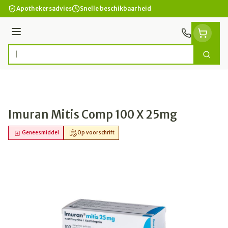
Ga naar de inhoud
Apothekersadvies
Snelle beschikbaarheid
Menu
Zoek
Product, merk, categorie...
Imuran Mitis Comp 100 X 25mg
Geneesmiddel
Op voorschrift