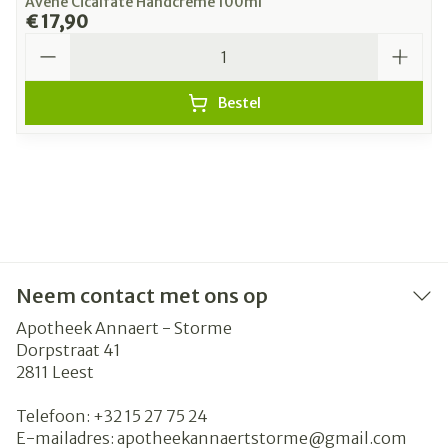
Avene Cicalfate Handcreme 100ml
€ 17,90
Aantal
Bestel
Neem contact met ons op
Apotheek Annaert - Storme
Dorpstraat 41
2811
Leest
Telefoon:
+32 15 27 75 24
E-mailadres:
apotheekannaertstorme@
gmail.com