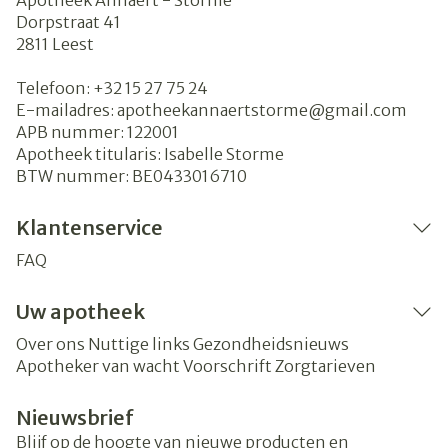
Apotheek Annaert - Storme
Dorpstraat 41
2811
Leest
Telefoon:
+32 15 27 75 24
E-mailadres:
apotheekannaertstorme@
gmail.com
APB nummer:
122001
Apotheek titularis:
Isabelle Storme
BTW nummer:
BE0433016710
Klantenservice
FAQ
Uw apotheek
Over ons
Nuttige links
Gezondheidsnieuws
Apotheker van wacht
Voorschrift
Zorgtarieven
Nieuwsbrief
Blijf op de hoogte van nieuwe producten en