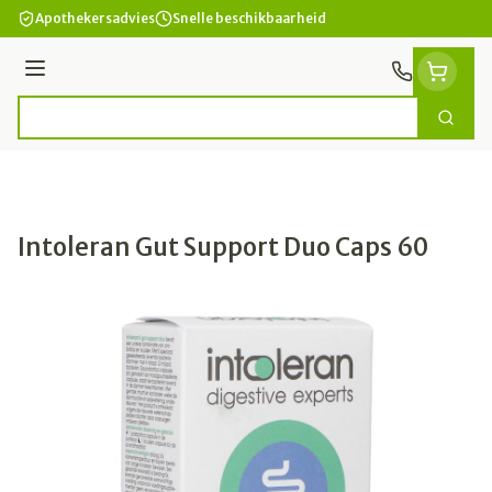
Ga naar de inhoud
Apothekersadvies
Snelle beschikbaarheid
Menu
Zoek
Product, merk, categorie...
Intoleran Gut Support Duo Caps 60