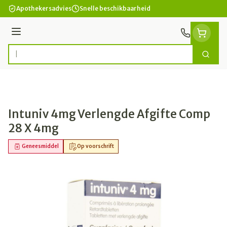
Ga naar de inhoud
Apothekersadvies
Snelle beschikbaarheid
Menu
Zoek
Product, merk, categorie...
Intuniv 4mg Verlengde Afgifte Comp
28 X 4mg
Geneesmiddel
Op voorschrift