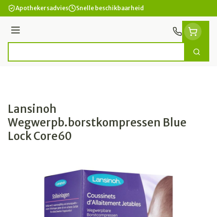
Ga naar de inhoud
Apothekersadvies
Snelle beschikbaarheid
Menu
Zoek
Product, merk, categorie...
Lansinoh
Wegwerpb.borstkompressen Blue
Lock Core60