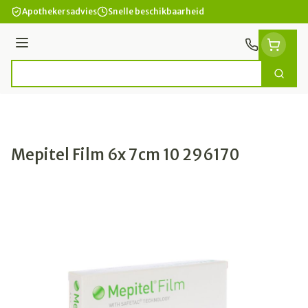
Ga naar de inhoud
Apothekersadvies
Snelle beschikbaarheid
Menu
Zoek
Product, merk, categorie...
Mepitel Film 6x 7cm 10 296170