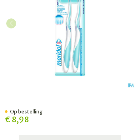
Meridol Tandenborst.besch
Op bestelling
€ 8,98
Aantal