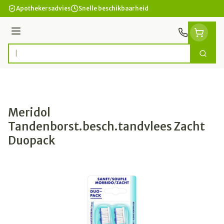
Ga naar de inhoud
Apothekersadvies
Snelle beschikbaarheid
Menu
Zoek
Product, merk, categorie...
Meridol
Tandenborst.besch.tandvlees Zacht
Duopack