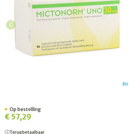
Mictonorm Uno 30mg Geregu
Op bestelling
€ 57,29
Terugbetaalbaar