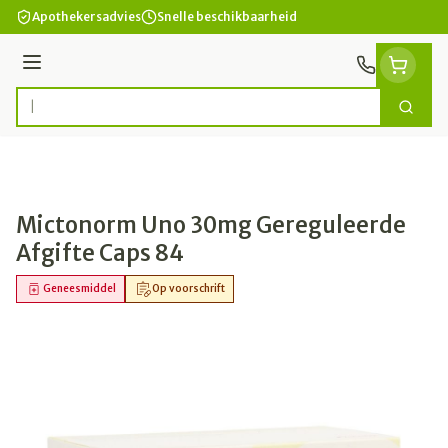
Ga naar de inhoud
Apothekersadvies
Snelle beschikbaarheid
Menu
Zoek
Product, merk, categorie...
Mictonorm Uno 30mg Gereguleerde
Afgifte Caps 84
Geneesmiddel
Op voorschrift