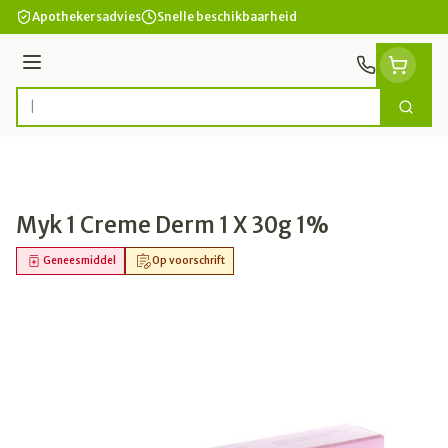
Ga naar de inhoud
Apothekersadvies
Snelle beschikbaarheid
Menu
Zoek
Product, merk, categorie...
Myk 1 Creme Derm 1 X 30g 1%
Geneesmiddel
Op voorschrift