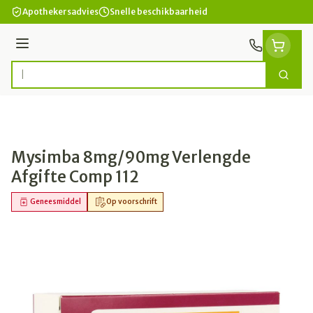
Ga naar de inhoud
Apothekersadvies
Snelle beschikbaarheid
Menu
Zoek
Product, merk, categorie...
Mysimba 8mg/90mg Verlengde
Afgifte Comp 112
Geneesmiddel
Op voorschrift