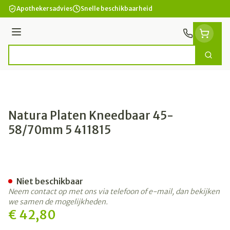
Ga naar de inhoud
Apothekersadvies
Snelle beschikbaarheid
Menu
Zoek
Product, merk, categorie...
Natura Platen Kneedbaar 45-
58/70mm 5 411815
Natura Platen Kneedbaar 
Niet beschikbaar
Neem contact op met ons via telefoon of e-mail, dan bekijken
we samen de mogelijkheden.
€ 42,80