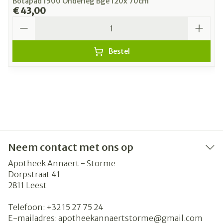
Botapad 1500 Onderleg Bge 120x 70cm
€ 43,00
Aantal
Bestel
Neem contact met ons op
Apotheek Annaert - Storme
Dorpstraat 41
2811
Leest
Telefoon:
+32 15 27 75 24
E-mailadres:
apotheekannaertstorme@
gmail.com