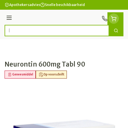
Ga naar de inhoud
Apothekersadvies
Snelle beschikbaarheid
Menu
Zoek
Product, merk, categorie...
Neurontin 600mg Tabl 90
Geneesmiddel
Op voorschrift