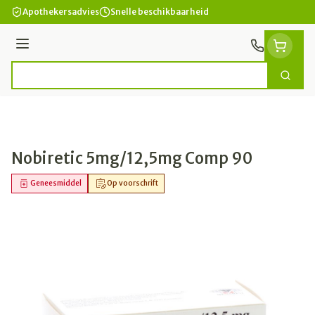
Ga naar de inhoud
Apothekersadvies
Snelle beschikbaarheid
Menu
Zoek
Product, merk, categorie...
Nobiretic 5mg/12,5mg Comp 90
Geneesmiddel
Op voorschrift