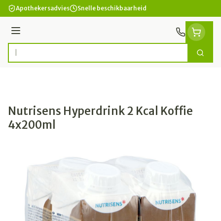
Ga naar de inhoud
Apothekersadvies
Snelle beschikbaarheid
Menu
Zoek
Product, merk, categorie...
Nutrisens Hyperdrink 2 Kcal Koffie
4x200ml