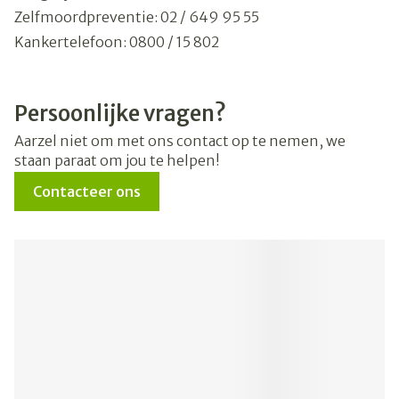
Zelfmoordpreventie: 02 / 649 95 55
Kankertelefoon: 0800 / 15 802
Kinder- en jongerentelefoon: 102
Antigifcentrum: 070 / 245 245
Persoonlijke vragen?
Belgische BrandwondenStichting: 02 / 649 65 89
Aarzel niet om met ons contact op te nemen, we
staan paraat om jou te helpen!
Contacteer ons