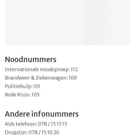
Noodnummers
Internationale noodoproep: 112
Brandweer & Ziekenwagen: 100
Politiehulp: 101
Rode Kruis: 105
Tele-onthaal: 106
Child focus: 110
Andere infonummers
Aids telefoon: 078 / 15 15 15
Drugslijn: 078 / 15 10 20