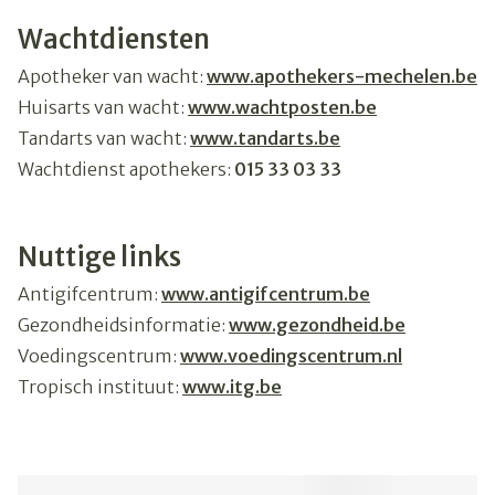
Wachtdiensten
Apotheker van wacht:
www.apothekers-mechelen.be
Huisarts van wacht:
www.wachtposten.be
Tandarts van wacht:
www.tandarts.be
Wachtdienst apothekers:
015 33 03 33
Nuttige links
Antigifcentrum:
www.antigifcentrum.be
Gezondheidsinformatie:
www.gezondheid.be
Voedingscentrum:
www.voedingscentrum.nl
Tropisch instituut:
www.itg.be
Vaccinaties:
www.vaccinnet.be
Bijsluiters:
www.e-compendium.be
Geneesmiddelen:
www.bcfi.be