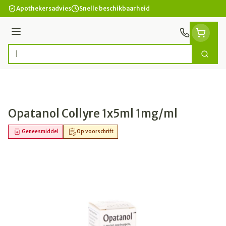
Ga naar de inhoud
Apothekersadvies
Snelle beschikbaarheid
Menu
Zoek
Product, merk, categorie...
Opatanol Collyre 1x5ml 1mg/ml
Geneesmiddel
Op voorschrift