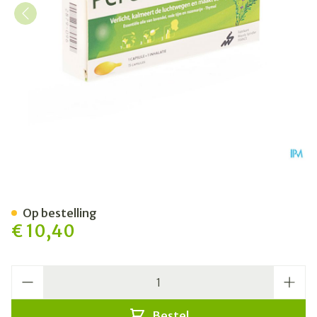
Perubore Inhalator Ess Olie 
Op bestelling
€ 10,40
Aantal
Bestel