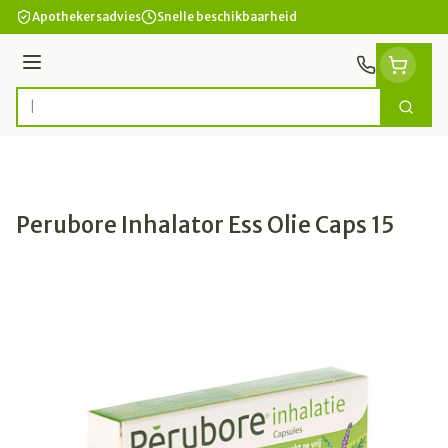
Ga naar de inhoud
Apothekersadvies
Snelle beschikbaarheid
Menu
Zoek
Product, merk, categorie...
Perubore Inhalator Ess Olie Caps 15